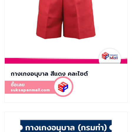
กางเกงอนุบาล สีแดง คละไซต์
ซื้อเลย
suksapanmall.com