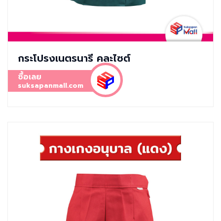
กระโปรงเนตรนารี คละไซต์
ซื้อเลย
suksapanmall.com