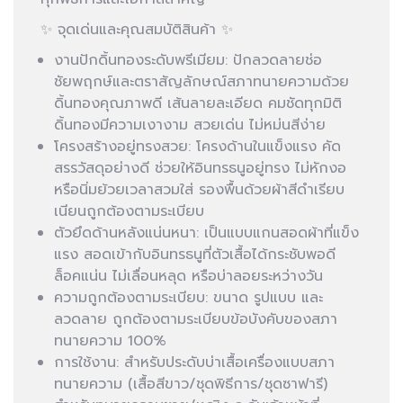
✨ จุดเด่นและคุณสมบัติสินค้า ✨
งานปักดิ้นทองระดับพรีเมียม: ปักลวดลายช่อ
ชัยพฤกษ์และตราสัญลักษณ์สภาทนายความด้วย
ดิ้นทองคุณภาพดี เส้นลายละเอียด คมชัดทุกมิติ
ดิ้นทองมีความเงางาม สวยเด่น ไม่หม่นสีง่าย
โครงสร้างอยู่ทรงสวย: โครงด้านในแข็งแรง คัด
สรรวัสดุอย่างดี ช่วยให้อินทรธนูอยู่ทรง ไม่หักงอ
หรือนิ่มย้วยเวลาสวมใส่ รองพื้นด้วยผ้าสีดำเรียบ
เนียนถูกต้องตามระเบียบ
ตัวยึดด้านหลังแน่นหนา: เป็นแบบแกนสอดผ้าที่แข็ง
แรง สอดเข้ากับอินทรธนูที่ตัวเสื้อได้กระชับพอดี
ล็อคแน่น ไม่เลื่อนหลุด หรือบ่าลอยระหว่างวัน
ความถูกต้องตามระเบียบ: ขนาด รูปแบบ และ
ลวดลาย ถูกต้องตามระเบียบข้อบังคับของสภา
ทนายความ 100%
การใช้งาน: สำหรับประดับบ่าเสื้อเครื่องแบบสภา
ทนายความ (เสื้อสีขาว/ชุดพิธีการ/ชุดซาฟารี)