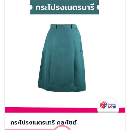
กระโปรงเนตรนารี คละไซต์