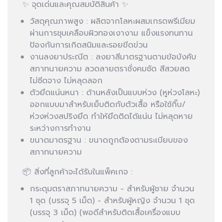
✨ จุดเด่นและคุณสมบัติสินค้า ✨
วัสดุคุณภาพสูง : ผลิตจากโลหะผสมเกรดพรีเมียม
ผ่านการชุบเคลือบผิวทองเงางาม แข็งแรงทนทาน
ป้องกันการเกิดสนิมและรอยขีดข่วน
งานลงยาประณีต : ลงยาสีมาตรฐานตามข้อบังคับ
สภาทนายความ ลวดลายตราชั่งคมชัด สีสวยสด
ไม่ซีดจาง ไม่หลุดลอก
ตัวยึดแน่นหนา : ด้านหลังเป็นแบบห่วง (หูห่วงโลหะ)
ออกแบบมาสำหรับเย็บติดกับตัวเสื้อ หรือใช้กิ๊บ/
ห่วงห่วงสปริงยึด ทำให้ยึดติดได้แน่น ไม่หลุดหาย
ระหว่างการทำงาน
ขนาดมาตรฐาน : ขนาดถูกต้องตามระเบียบของ
สภาทนายความ
📦 สิ่งที่ลูกค้าจะได้รับในแพ็คเกจ :
กระดุมตราสภาทนายความ - สำหรับผู้ชาย จำนวน
1 ชุด (บรรจุ 5 เม็ด) - สำหรับผู้หญิง จำนวน 1 ชุด
(บรรจุ 3 เม็ด) (พอดีสำหรับติดเสื้อเครื่องแบบ