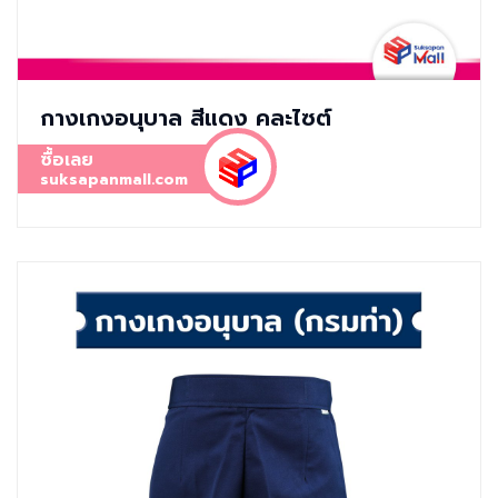
กางเกงอนุบาล สีแดง คละไซต์
ซื้อเลย
suksapanmall.com