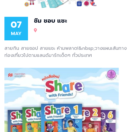
ชิม ชอบ แชะ
07
MAY
สายกิน สายชอป สายแชะ ห้ามพลาด!&nbsp;วางแผนเส้นทาง
ท่องเที่ยวไปตามแลนด์มาร์กเด็ดๆ ทั่วประเทศ