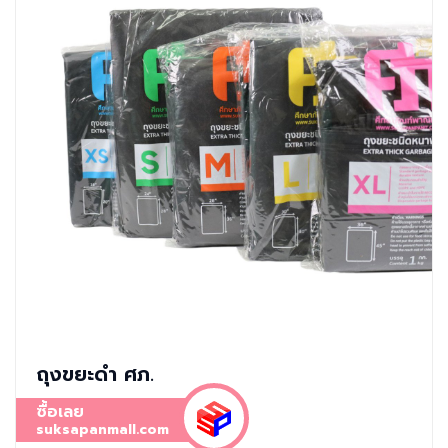
ถุงขยะดำ ศภ.
ซื้อเลย
suksapanmall.com