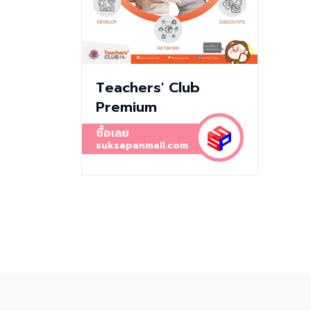
Teachers' Club
Premium
ซื้อเลย
suksapanmall.com