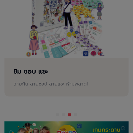
ชิม ชอบ แชะ
สายกิน สายชอป สายแชะ ห้ามพลาด!