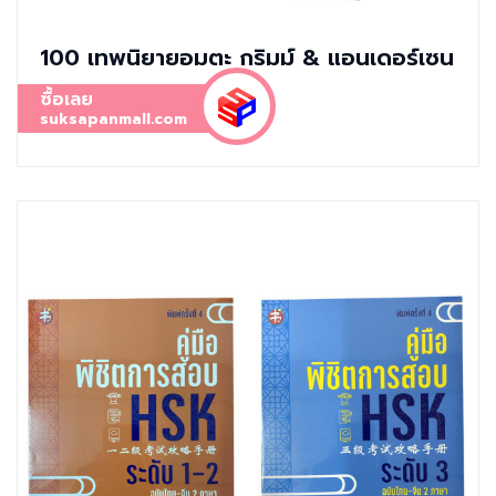
100 เทพนิยายอมตะ กริมม์ & แอนเดอร์เซน
ซื้อเลย
suksapanmall.com