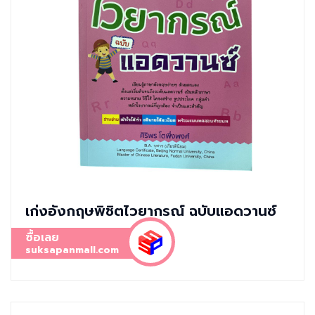
เก่งอังกฤษพิชิตไวยากรณ์ ฉบับแอดวานซ์
ซื้อเลย
suksapanmall.com