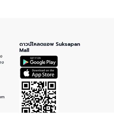
ดาวน์โหลดแอพ Suksapan
Mall
วง
าง
om