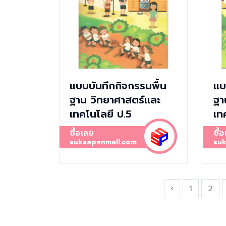
แบบบันทึกกิจกรรมพื้น
แบ
ฐาน วิทยาศาสตร์และ
ฐา
เทคโนโลยี ป.5
เท
ซื้อเลย
ซื้
suksapanmall.com
suk
‹
1
2