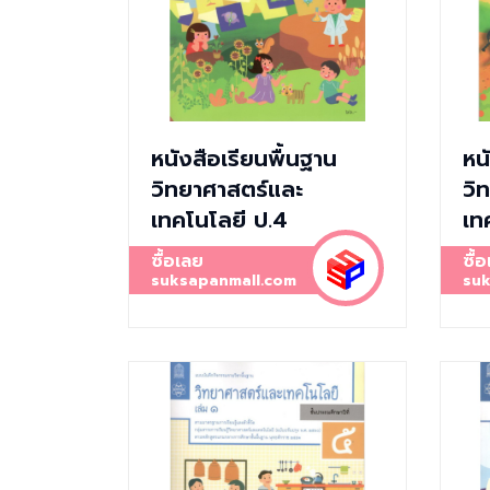
หนังสือเรียนพื้นฐาน
หน
วิทยาศาสตร์และ
วิ
เทคโนโลยี ป.4
เท
ซื้อเลย
ซื้
suksapanmall.com
suk