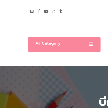
All Category
บ