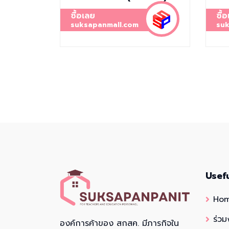
ซื้อเลย
ซื้
suksapanmall.com
suk
Usef
Ho
ร่วม
องค์การค้าของ สกสค. มีภารกิจใน