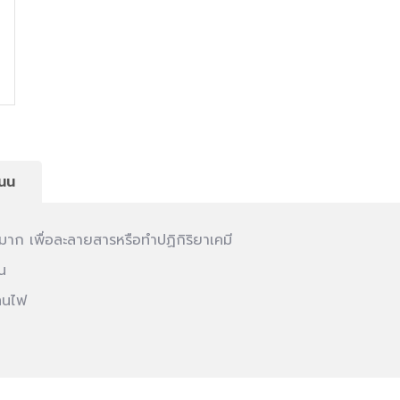
นน
ณมาก เพื่อละลายสารหรือทำปฏิกิริยาเคมี
น
ทนไฟ