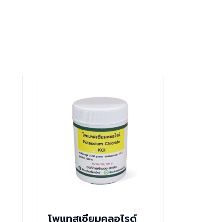
โพแทสเซียมคลอไรด์