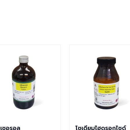
ีเซอรอล
โซเดียมไฮดรอกไซด์