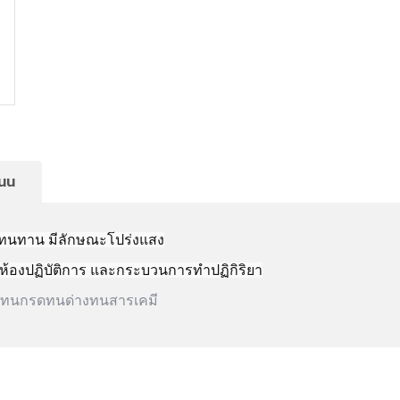
นน
งทนทาน
มีลักษณะโปร่งแสง
องปฏิบัติการ
และกระบวนการทำปฏิกิริยา
ติทนกรดทนด่างทนสารเคมี