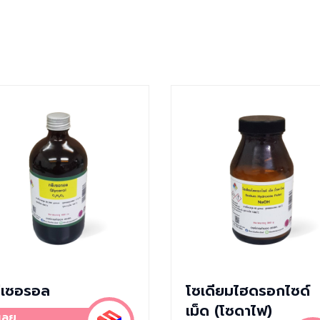
ีเซอรอล
โซเดียมไฮดรอกไซด์
เม็ด (โซดาไฟ)
อเลย