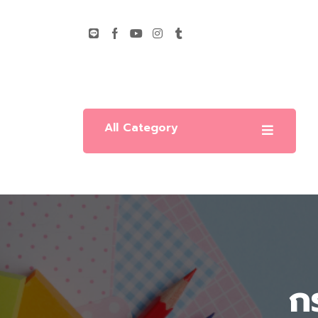
All Category
ก