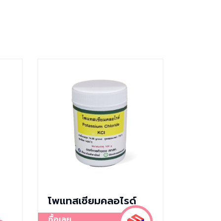
โพแทสเซียมคลอไรด์
ซื้อเลย