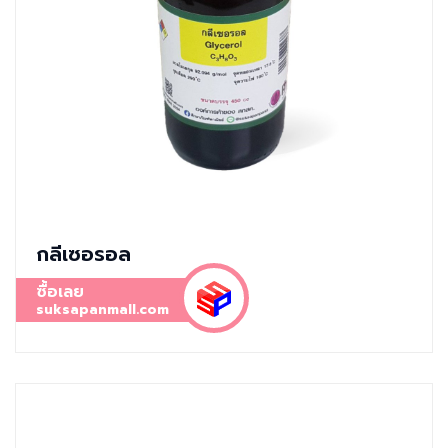
กลีเซอรอล
ซื้อเลย
suksapanmall.com