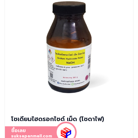
โซเดียมไฮดรอกไซด์ เม็ด (โซดาไฟ)
ซื้อเลย
suksapanmall.com