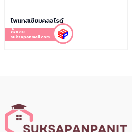
โพแทสเซียมคลอไรด์
ซื้อเลย
suksapanmall.com