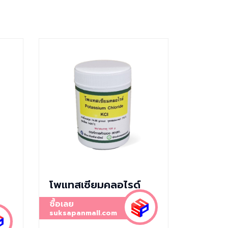
โพแทสเซียมคลอไรด์
ซื้อเลย
suksapanmall.com