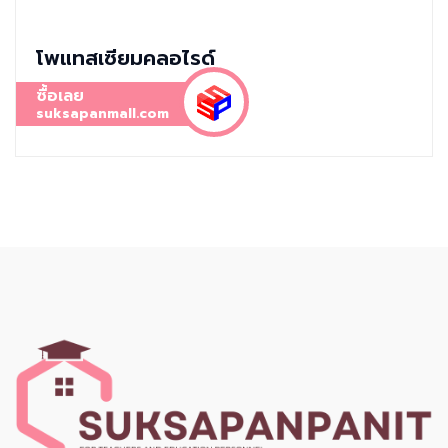
โพแทสเซียมคลอไรด์
ซื้อเลย
suksapanmall.com