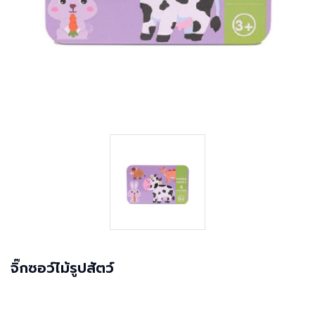
จิ๊กซอว์ไม้รูปสัตว์