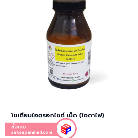
โซเดียมไฮดรอกไซด์ เม็ด (โซดาไฟ)
ซื้อเลย
suksapanmall.com