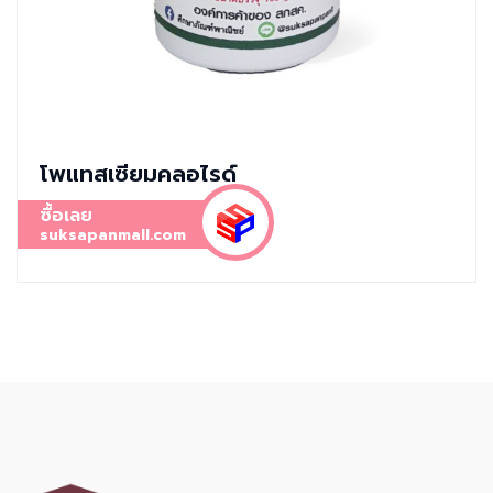
โพแทสเซียมคลอไรด์
ซื้อเลย
suksapanmall.com