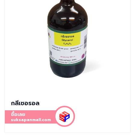
กลีเซอรอล
ซื้อเลย
suksapanmall.com