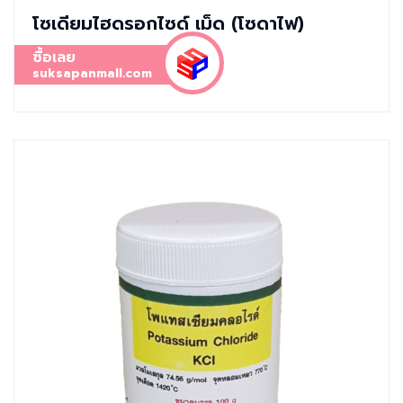
โซเดียมไฮดรอกไซด์ เม็ด (โซดาไฟ)
ซื้อเลย
suksapanmall.com