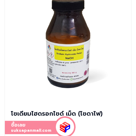
โซเดียมไฮดรอกไซด์ เม็ด (โซดาไฟ)
ซื้อเลย
suksapanmall.com