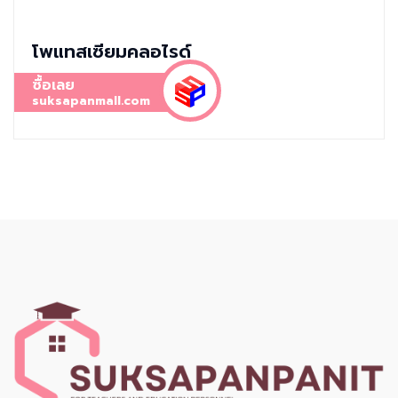
โพแทสเซียมคลอไรด์
ซื้อเลย
suksapanmall.com