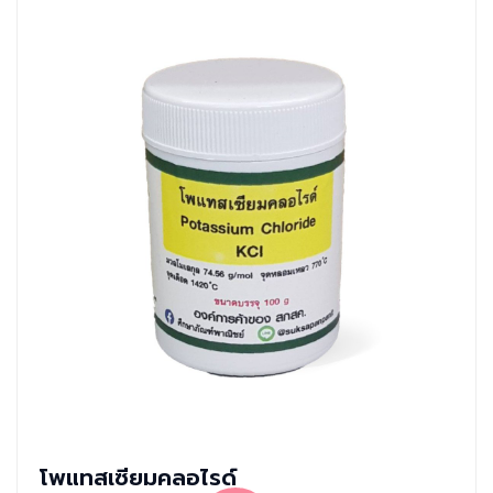
โพแทสเซียมคลอไรด์