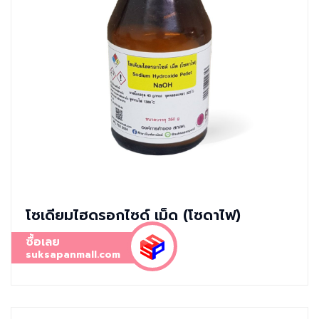
โซเดียมไฮดรอกไซด์ เม็ด (โซดาไฟ)
ซื้อเลย
suksapanmall.com