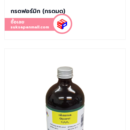
กรดฟอร์มิก (กรดมด)
ซื้อเลย
suksapanmall.com