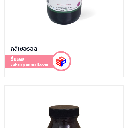
กลีเซอรอล
ซื้อเลย
suksapanmall.com