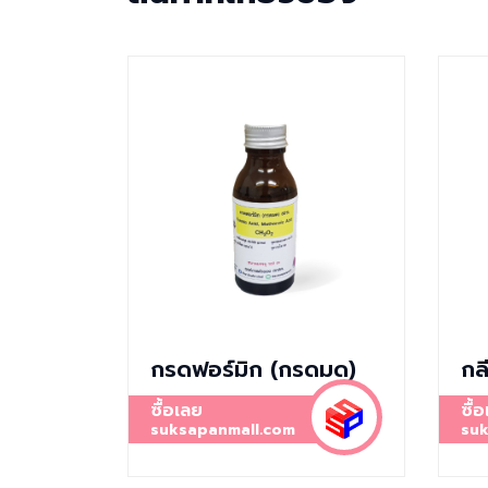
กรดฟอร์มิก (กรดมด)
กล
ซื้อเลย
ซื้
suksapanmall.com
suk