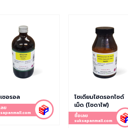
ีเซอรอล
โซเดียมไฮดรอกไซด์
เม็ด (โซดาไฟ)
อเลย
sapanmall.com
ซื้อเลย
suksapanmall.com