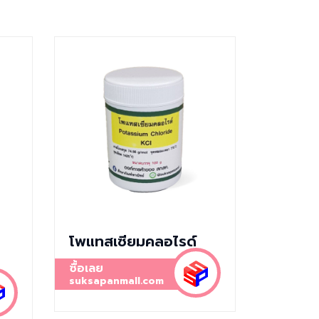
โพแทสเซียมคลอไรด์
ซื้อเลย
suksapanmall.com