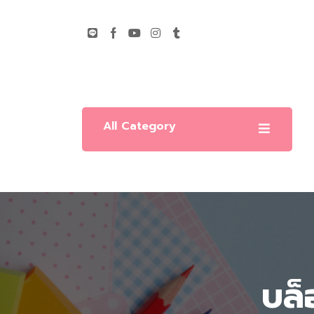
All Category
บล็