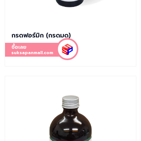
กรดฟอร์มิก (กรดมด)
ซื้อเลย
suksapanmall.com