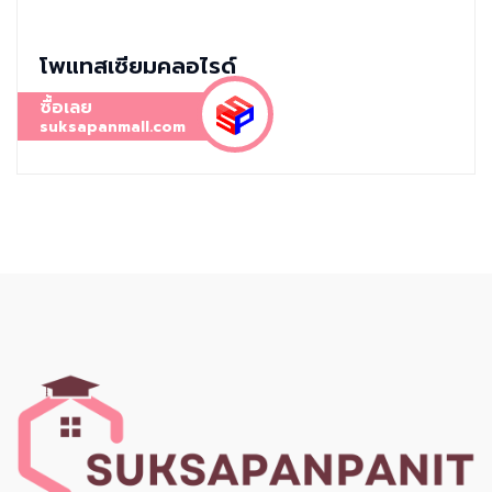
โพแทสเซียมคลอไรด์
ซื้อเลย
suksapanmall.com