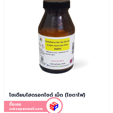
โซเดียมไฮดรอกไซด์ เม็ด (โซดาไฟ)
ซื้อเลย
suksapanmall.com