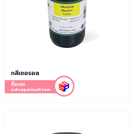
กลีเซอรอล
ซื้อเลย
suksapanmall.com