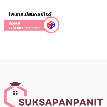
โพแทสเซียมคลอไรด์
ซื้อเลย
suksapanmall.com