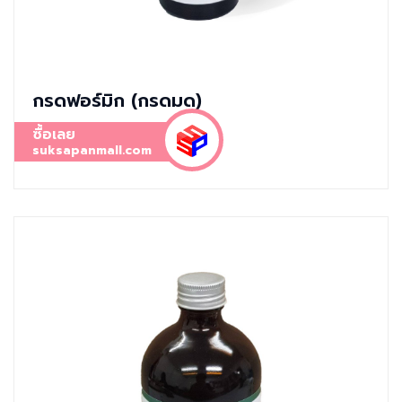
กรดฟอร์มิก (กรดมด)
ซื้อเลย
suksapanmall.com