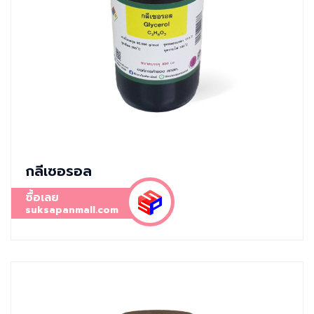
กลีเซอรอล
ซื้อเลย
suksapanmall.com