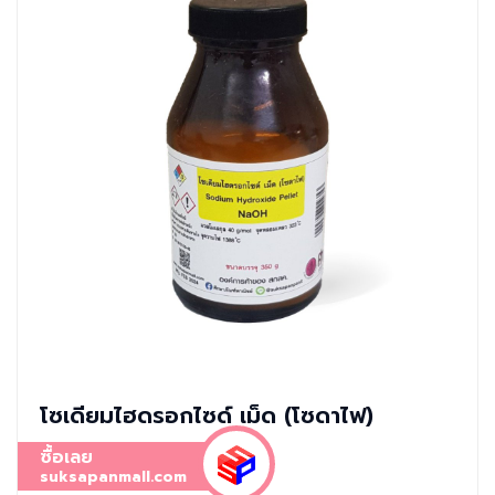
โซเดียมไฮดรอกไซด์ เม็ด (โซดาไฟ)
ซื้อเลย
suksapanmall.com