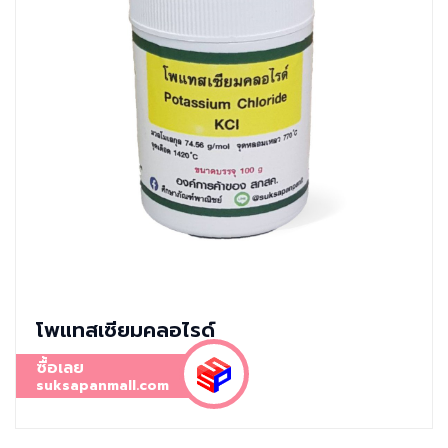
โพแทสเซียมคลอไรด์
ซื้อเลย
suksapanmall.com