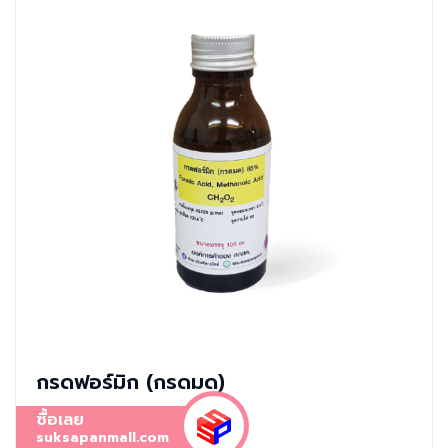
กรดฟอร์มิก (กรดมด)
ซื้อเลย
suksapanmall.com