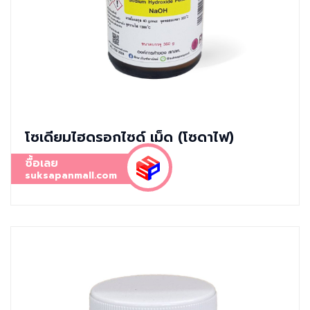
โซเดียมไฮดรอกไซด์ เม็ด (โซดาไฟ)
ซื้อเลย
suksapanmall.com