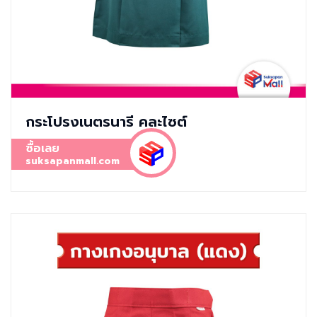
กระโปรงเนตรนารี คละไซต์
ซื้อเลย
suksapanmall.com