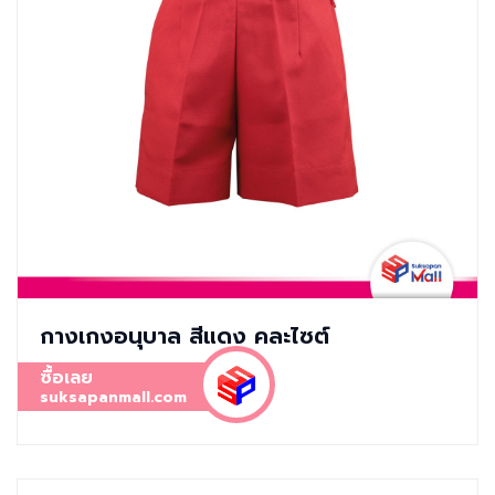
กางเกงอนุบาล สีแดง คละไซต์
ซื้อเลย
suksapanmall.com