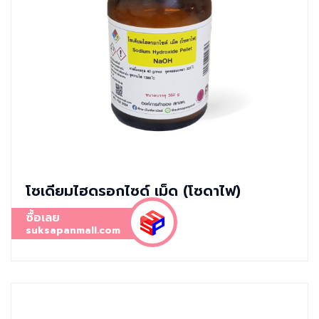
โซเดียมไฮดรอกไซด์ เม็ด (โซดาไฟ)
ซื้อเลย
suksapanmall.com