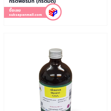
กรดฟอร์มิก (กรดมด)
ซื้อเลย
suksapanmall.com