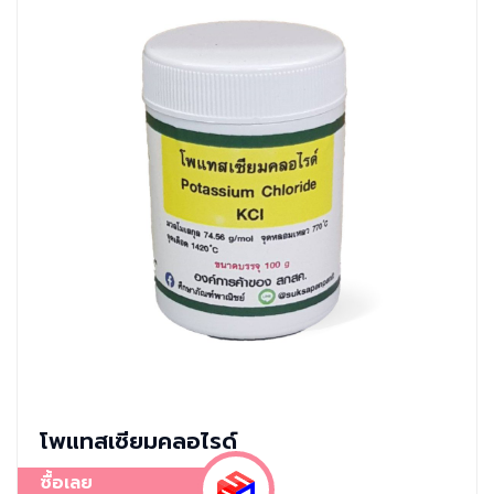
โพแทสเซียมคลอไรด์
ซื้อเลย