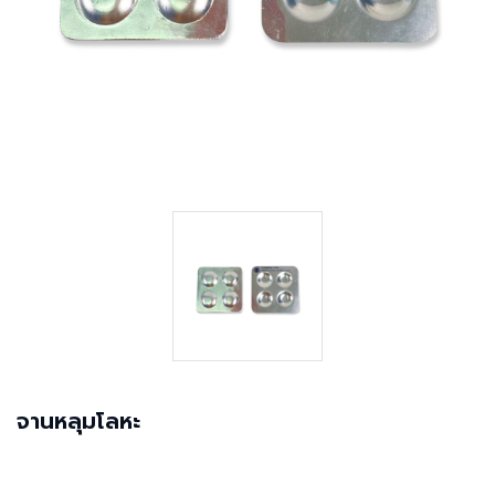
จานหลุมโลหะ