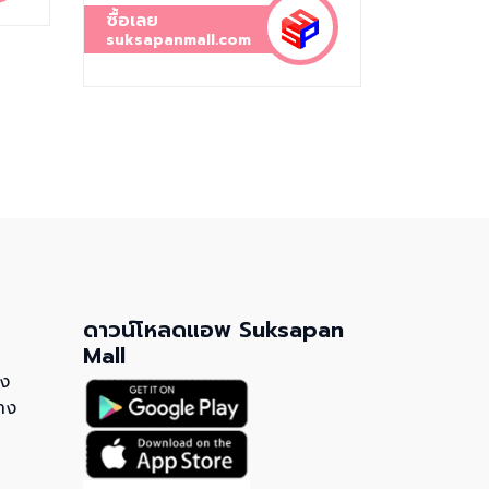
ซื้อเลย
suksapanmall.com
ดาวน์โหลดแอพ Suksapan
Mall
วง
าง