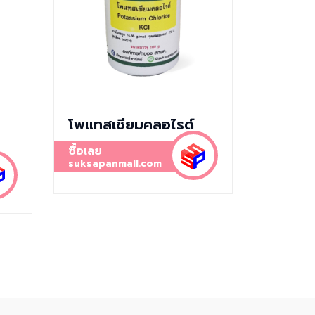
โพแทสเซียมคลอไรด์
ซื้อเลย
suksapanmall.com