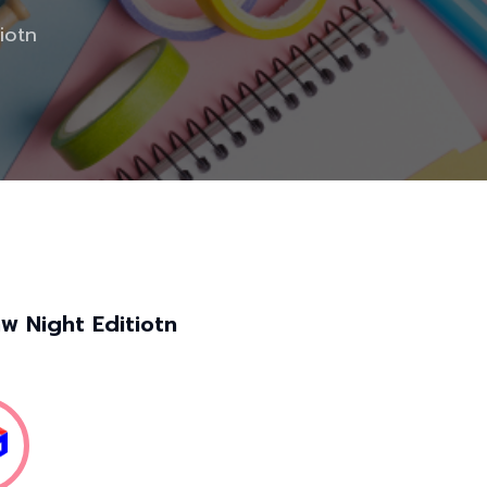
tiotn
ีภาพ Night Editiotn