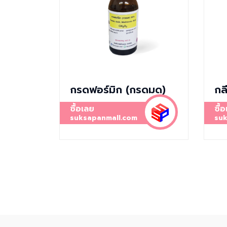
กรดฟอร์มิก (กรดมด)
กล
ซื้อเลย
ซื้
suksapanmall.com
suk