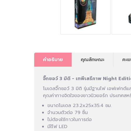
คำอธิบาย
คุณลักษณะ
คะแ
จิ๊กซอว์ 3 มิติ - เทพีเสรีภาพ Night Edit
โมเดลจิ๊กซอว์ 3 มิติ รุ่นมีฐานไฟ เอฟเฟกต์แส
คุณค่าทางจิตใจของชาวนิวยอร์ก ประเทศสหร
ขนาดโมเดล 23.2x25x35.4 ซม.
จำนวนตัวต่อ 79 ชิ้น
ไม่ต้องใช้กาวในการต่อ
มีใไฟ LED