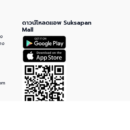
ดาวน์โหลดแอพ Suksapan
Mall
วง
าง
om