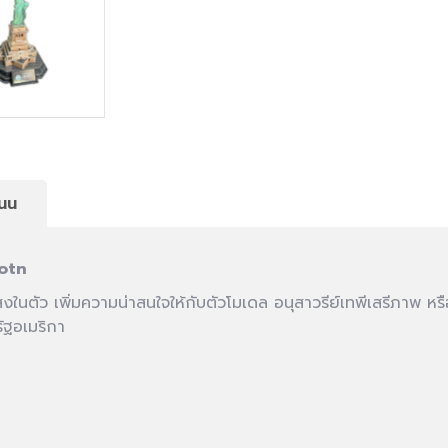
นน
iotn
งในตัว เพิ่มความน่าสนใจให้กับตัวโมเดล อนุสาวรีย์เทพีเสรีภาพ หรือ 
ัฐอเมริกา