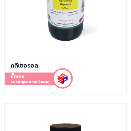
กลีเซอรอล
ซื้อเลย
suksapanmall.com