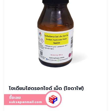
โซเดียมไฮดรอกไซด์ เม็ด (โซดาไฟ)
ซื้อเลย
suksapanmall.com