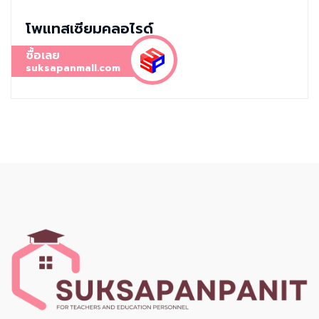
โพแทสเซียมคลอไรด์
ซื้อเลย
suksapanmall.com