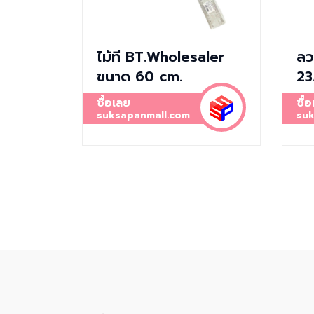
ไม้ที BT.Wholesaler
ลว
ขนาด 60 cm.
23
ซื้อเลย
ซื้
suksapanmall.com
suk