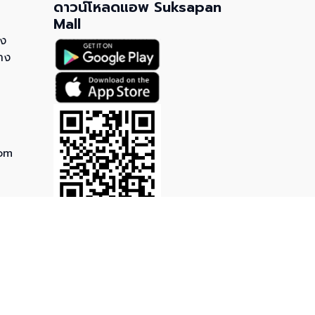
ดาวน์โหลดแอพ Suksapan
Mall
วง
าง
om