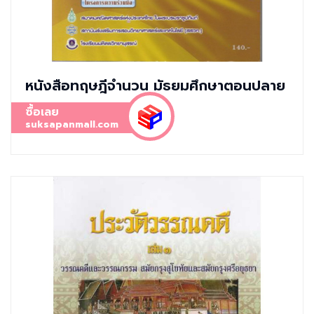
หนังสือทฤษฎีจำนวน มัธยมศึกษาตอนปลาย
ซื้อเลย
suksapanmall.com