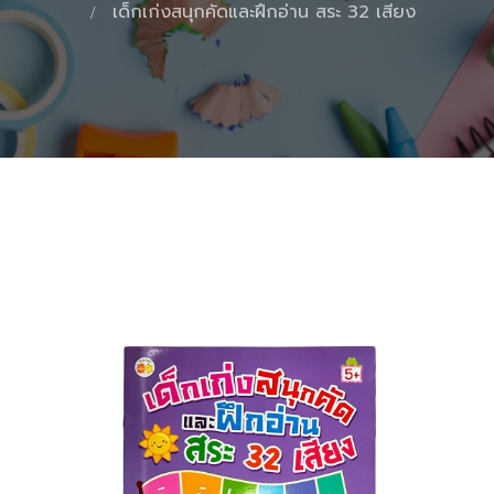
เด็กเก่งสนุกคัดและฝึกอ่าน สระ 32 เสียง