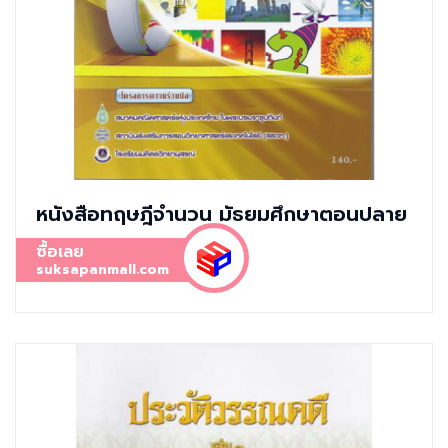
หนังสือทฤษฎีจำนวน มัธยมศึกษาตอนปลาย
ซื้อเลย
suksapanmall.com