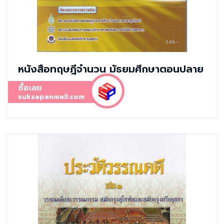
หนังสือทฤษฎีจำนวน มัธยมศึกษาตอนปลาย
ซื้อเลย
suksapanmall.com