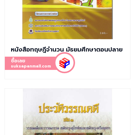
หนังสือทฤษฎีจำนวน มัธยมศึกษาตอนปลาย
ซื้อเลย
suksapanmall.com