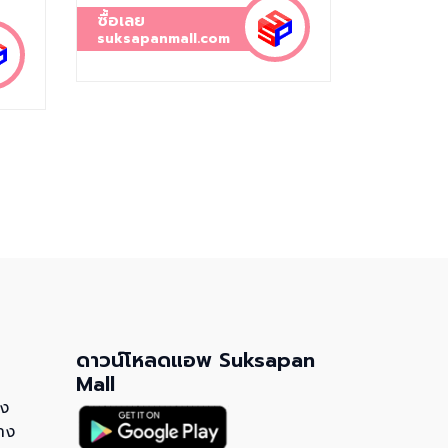
ซื้อเลย
suksapanmall.com
ดาวน์โหลดแอพ Suksapan
Mall
วง
าง