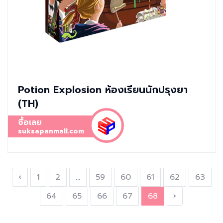
Potion Explosion ห้องเรียนนักปรุงยา
(TH)
ซื้อเลย
suksapanmall.com
‹
1
2
...
59
60
61
62
63
64
65
66
67
68
›