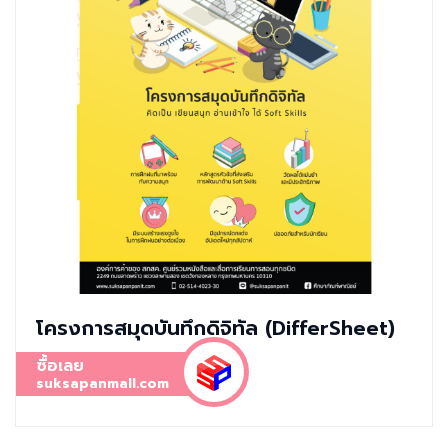
โครงการสมุดบันทึกดิจิทัล (DifferSheet)
ซื้อเลย
suksapanmall.com