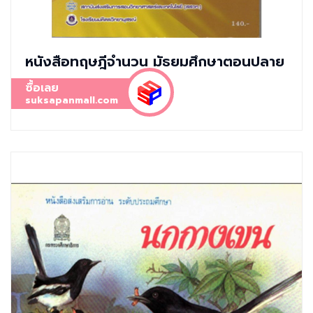
หนังสือทฤษฎีจำนวน มัธยมศึกษาตอนปลาย
ซื้อเลย
suksapanmall.com