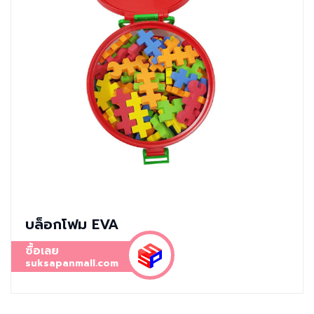
บล็อกโฟม EVA
ซื้อเลย
suksapanmall.com