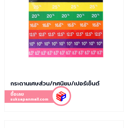
กระดานเศษส่วน/ทศนิยม/เปอร์เซ็นต์
ซื้อเลย
suksapanmall.com