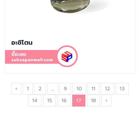
อะซิโตน
ซื้อเลย
suksapanmall.com
‹
1
2
...
9
10
11
12
13
14
15
16
17
18
›