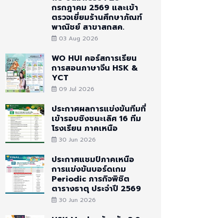
กรกฎาคม 2569 และเข้า
ี พ.ศ.จากเดิมให้
ตรวจเยี่ยมร้านศึกษาภัณฑ์
,ป.4และม.1,ม.4
พาณิชย์ สาขาสกสค.
มัยเล็กน้อย ไม่
03 Aug 2026
WO HUI คอร์สการเรียน
กอบการเรียนการ
การสอนภาษาจีน HSK &
โรงเรียนได้ทัน
YCT
09 Jul 2026
ประกาศผลการแข่งขันทีมที่
เข้ารอบชิงชนะเลิศ 16 ทีม
โรงเรียน ภาคเหนือ
30 Jun 2026
ประกาศแชมป์ภาคเหนือ
การแข่งขันบอร์ดเกม
Periodic ภารกิจพิชิต
ตารางธาตุ ประจำปี 2569
30 Jun 2026