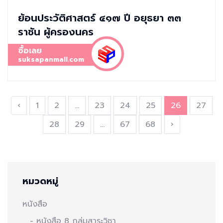
ย้อนประวัติศาสตร์ ๔๑๗ ปี อยุธยา ๓๓
ราชัน ผู้ครองนคร
ซื้อเลย
suksapanmall.com
‹
1
2
...
23
24
25
26
27
28
29
...
67
68
›
หมวดหมู่
หนังสือ
- หนังสือ 8 กลุ่มสาระวิชา