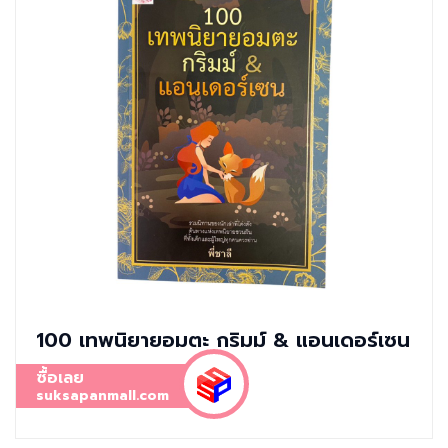
100 เทพนิยายอมตะ กริมม์ & แอนเดอร์เซน
ซื้อเลย
suksapanmall.com