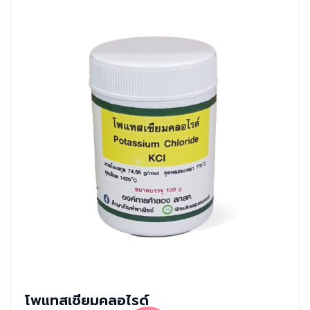
โพแทสเซียมคลอไรด์