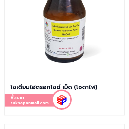
โซเดียมไฮดรอกไซด์ เม็ด (โซดาไฟ)
ซื้อเลย
suksapanmall.com