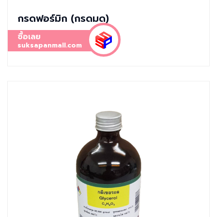
กรดฟอร์มิก (กรดมด)
ซื้อเลย
suksapanmall.com