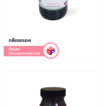
กลีเซอรอล
ซื้อเลย
suksapanmall.com