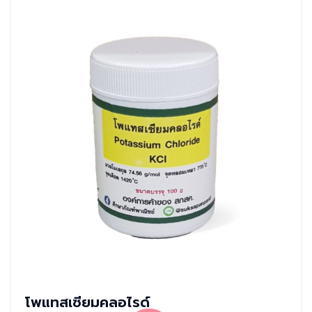
โพแทสเซียมคลอไรด์