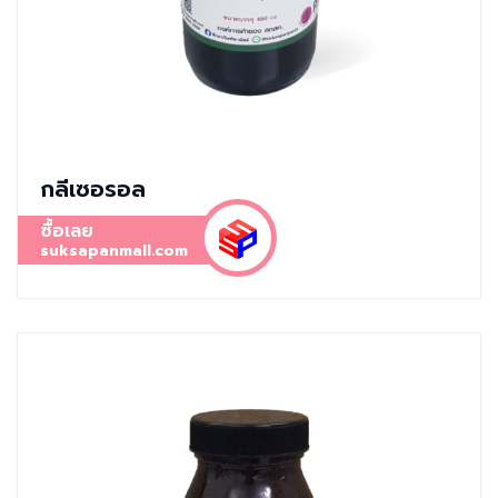
กลีเซอรอล
ซื้อเลย
suksapanmall.com