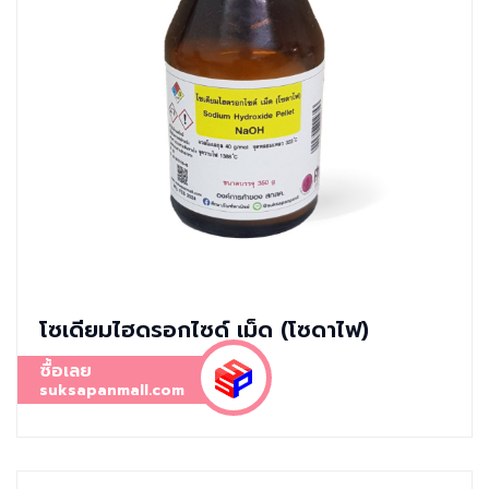
โซเดียมไฮดรอกไซด์ เม็ด (โซดาไฟ)
ซื้อเลย
suksapanmall.com