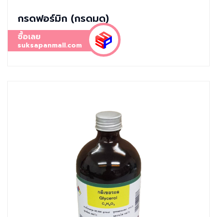
กรดฟอร์มิก (กรดมด)
ซื้อเลย
suksapanmall.com