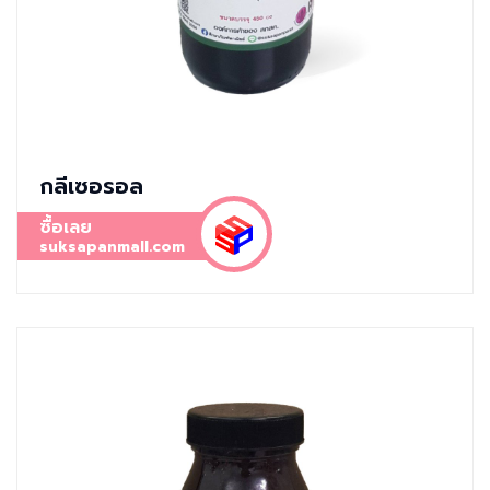
กลีเซอรอล
ซื้อเลย
suksapanmall.com