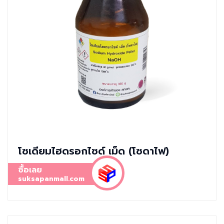
โซเดียมไฮดรอกไซด์ เม็ด (โซดาไฟ)
ซื้อเลย
suksapanmall.com