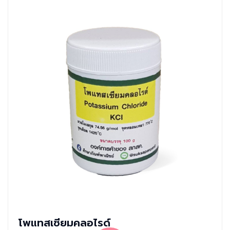
โพแทสเซียมคลอไรด์