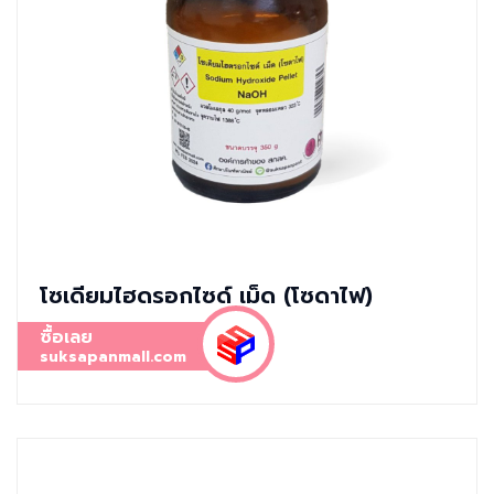
โซเดียมไฮดรอกไซด์ เม็ด (โซดาไฟ)
ซื้อเลย
suksapanmall.com