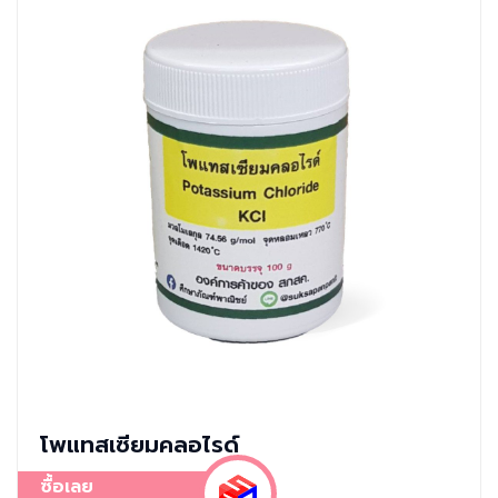
โพแทสเซียมคลอไรด์
ซื้อเลย