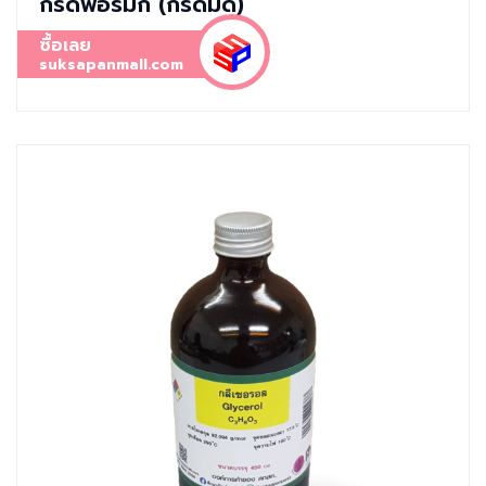
กรดฟอร์มิก (กรดมด)
ซื้อเลย
suksapanmall.com