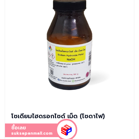
โซเดียมไฮดรอกไซด์ เม็ด (โซดาไฟ)
ซื้อเลย
suksapanmall.com