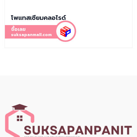
โพแทสเซียมคลอไรด์
ซื้อเลย
suksapanmall.com