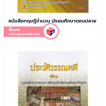
หนังสือทฤษฎีจำนวน มัธยมศึกษาตอนปลาย
ซื้อเลย
suksapanmall.com