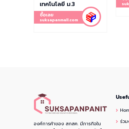
เทคโนโลยี ม.3
suk
ซื้อเลย
suksapanmall.com
Usef
Ho
ร่วม
องค์การค้าของ สกสค. มีภารกิจใน