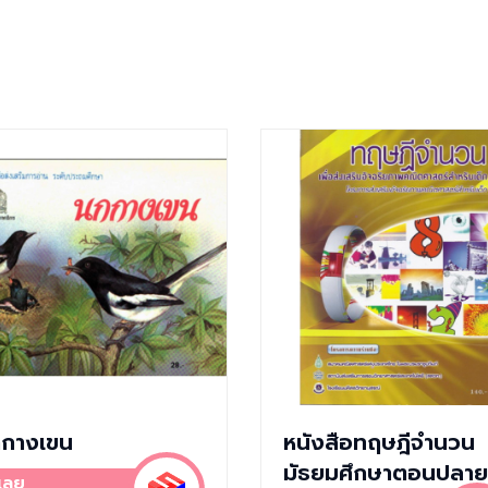
กางเขน
หนังสือทฤษฎีจำนวน
มัธยมศึกษาตอนปลาย
อเลย