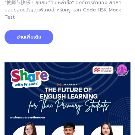
"教师节快乐！สุขสันต์วันเหล่าซือ" องค์การค้าของ สกสค.
มอบของขวัญสุดพิเศษสำหรับครู แจก Code HSK Mock
Test
อ่านเพิ่มเติม