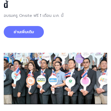
นี้
อบรมครู Onsite ฟรี ❗️ เดือน ม.ค. นี้
อ่านเพิ่มเติม