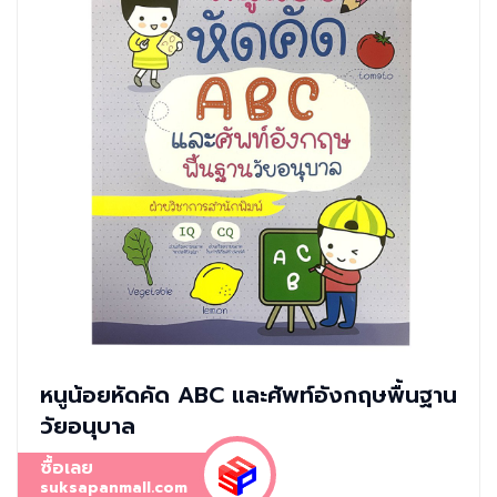
หนูน้อยหัดคัด ABC และศัพท์อังกฤษพื้นฐาน
วัยอนุบาล
ซื้อเลย
suksapanmall.com