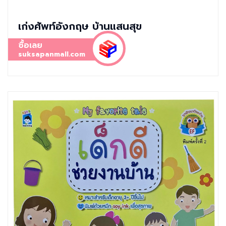
เก่งศัพท์อังกฤษ บ้านแสนสุข
ซื้อเลย
suksapanmall.com