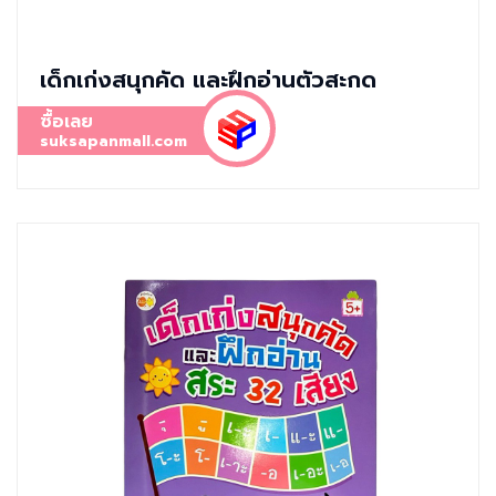
เด็กเก่งสนุกคัด และฝึกอ่านตัวสะกด
ซื้อเลย
suksapanmall.com