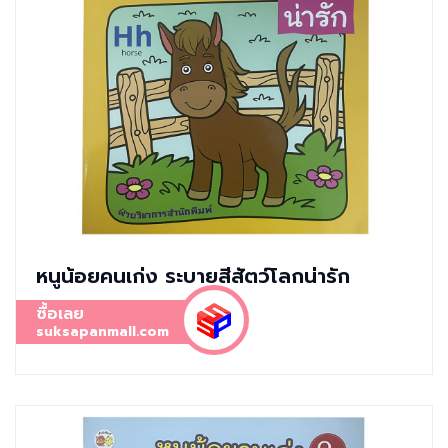
หนูน้อยคนเก่ง ระบายสีสัตว์โลกน่ารัก
ซื้อเลย
suksapanmall.com