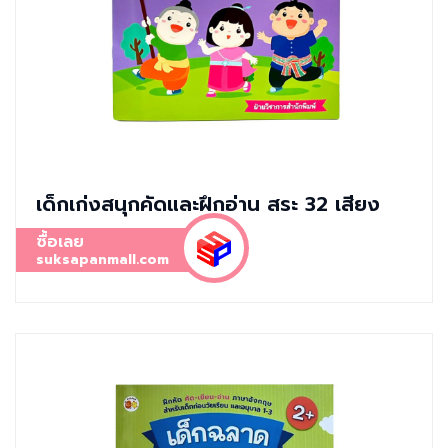
เด็กเก่งสนุกคัดและฝึกอ่าน สระ 32 เสียง
ซื้อเลย
suksapanmall.com